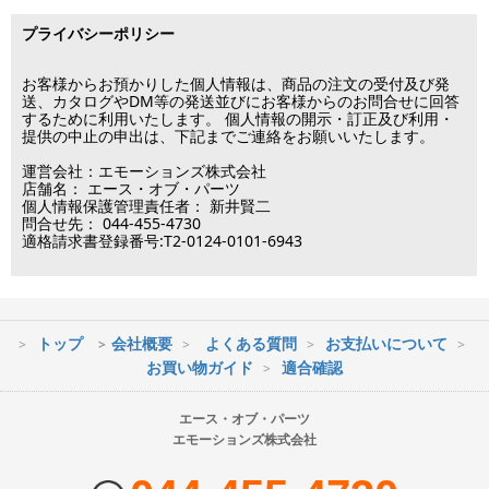
■出荷休業日
る場合は翌営業日以降の対応となります。
プライバシーポリシー
※メーカー発注品は除きます。
固定タイプ 超大型(およそ65インチ以上)
12月31日～1月3日
この日は出荷業務を行いませんので予めご了承下さい。
お客様からお預かりした個人情報は、商品の注文の受付及び発
片面（通常） 小型(およそ12-26インチ)
送、カタログやDM等の発送並びにお客様からのお問合せに回答
するために利用いたします。 個人情報の開示・訂正及び利用・
■営業日
提供の中止の申出は、下記までご連絡をお願いいたします。
片面（通常） 中型(およそ26-42インチ)
運営会社：エモーションズ株式会社
営業時間：09:30～17:30
片面（通常） 大型(およそ37-65インチ)
店舗名： エース・オブ・パーツ
（電話対応休止時間：12:00～13:00）
個人情報保護管理責任者： 新井賢二
問合せ先： 044-455-4730
土日祝日は出荷業務のみ行います。
片面（通常） 超大型(およそ55インチ以上)
適格請求書登録番号:T2-0124-0101-6943
土日祝日は電話・メールのお問い合わせ返信は
行っておりません。
両面(ダブル） 小型(およそ12-26インチ)
両面(ダブル） 中型(およそ26-42インチ)
トップ
会社概要
よくある質問
お支払いについて
※最短到着をご希望の場合、時間指定不可の地域があります。
お買い物ガイド
適合確認
両面(ダブル） 大型(およそ37-65インチ)
※配送業者の状況により荷物に遅延が生じる場合もございますので
ご了承ください。
エース・オブ・パーツ
両面(ダブル） 超大型(およそ55インチ以上)
エモーションズ株式会社
■配送会社
エアーポール 金具セット 小型(およそ12-26インチ)
ヤマト運輸・佐川急便・日本郵便・西濃運輸を使用しております。