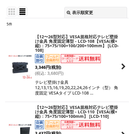
表示順変更
閉じる
5
件
表示数
:
【12〜26型対応】VESA規格対応テレビ壁掛
け金具 角度固定薄型 - LCD-108【VESA(横×
縦)：75×75/100×100/200×100mm】
[
LCD-
並び順
:
108
]
絞り込む
3,346
円
(税別)
(
税込
:
3,680
円
)
テレビ壁掛け金具
12,13,15,16,19,20,22,24,26インチ（型） 角
度固定 VESAタイプ LCD-108 …
【12〜26型対応】VESA規格対応テレビ壁掛
け金具 角度固定薄型 - LCD-110【VESA(横×
縦)：75×75/100×100mm】
[
LCD-110
]
3,437
円
(税別)