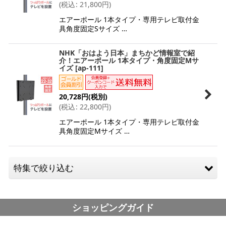
(
税込
:
21,800
円
)
エアーポール 1本タイプ・専用テレビ取付金
具角度固定Sサイズ …
NHK「おはよう日本」まちかど情報室で紹
介！エアーポール 1本タイプ・角度固定Mサ
イズ
[
ap-111
]
20,728
円
(税別)
(
税込
:
22,800
円
)
エアーポール 1本タイプ・専用テレビ取付金
具角度固定Mサイズ …
特集で絞り込む
アームタイプ（上下左右角度調節）小型（およそ12-26
ショッピングガイド
型）