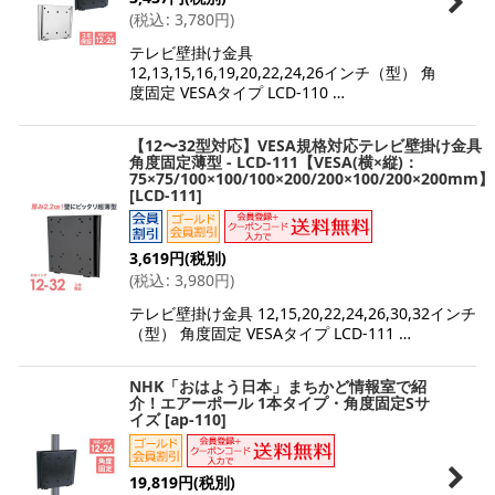
(
税込
:
3,780
円
)
テレビ壁掛け金具
12,13,15,16,19,20,22,24,26インチ（型） 角
度固定 VESAタイプ LCD-110 …
【12〜32型対応】VESA規格対応テレビ壁掛け金具
角度固定薄型 - LCD-111【VESA(横×縦)：
75×75/100×100/100×200/200×100/200×200mm】
[
LCD-111
]
3,619
円
(税別)
(
税込
:
3,980
円
)
テレビ壁掛け金具 12,15,20,22,24,26,30,32インチ
（型） 角度固定 VESAタイプ LCD-111 …
NHK「おはよう日本」まちかど情報室で紹
介！エアーポール 1本タイプ・角度固定Sサ
イズ
[
ap-110
]
19,819
円
(税別)