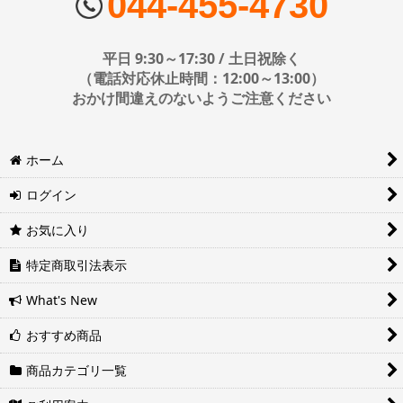
044-455-4730
配送会社はお選びいただけません。
エアーポール 金具セット 中型(およそ26-50インチ)
■日時・時間指定について
平日 9:30～17:30 / 土日祝除く
エアーポール 金具セット 大型(およそ50-65インチ)
時間指定は下記の通りです。
（電話対応休止時間：12:00～13:00）
おかけ間違えのないようご注意ください
エアーポール オプションパーツ
エアポール スピーカーセット
※運送会社の都合上ご要望にお応えできないケースもございます。
ホーム
日時指定は4日後以降の指定となります。それ以前の日時指定をご希
エアーポール AVラックセット
望の場合は備考欄に記入をお願いします。
ログイン
■地域ごとの最短配達日時について
エアーポール バイクハンガー
地域ごとの最短配達日(配達時間)については、以下をご確認くださ
お気に入り
い。
エアーポール フック
ヤマト運輸サービスレベル一覧表(PDF)
特定商取引法表示
西濃運輸サービスレベル一覧表(PDF)
エアーポール 棚板
What's New
WOODY(ウッディ) オプションパーツ
おすすめ商品
ヒガシポールシステム 金具セット
商品カテゴリ一覧