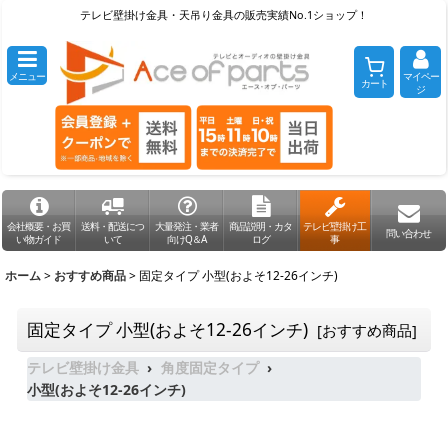
テレビ壁掛け金具・天吊り金具の販売実績No.1ショップ！
メニュー
マイペー
カート
ジ
会社概要・お買
送料・配送につ
大量発注・業者
商品説明・カタ
テレビ壁掛け工
問い合わせ
い物ガイド
いて
向けQ＆A
ログ
事
ホーム
>
おすすめ商品
>
固定タイプ 小型(およそ12-26インチ)
固定タイプ 小型(およそ12-26インチ)
[
おすすめ商品
]
テレビ壁掛け金具
角度固定タイプ
小型(およそ12-26インチ)