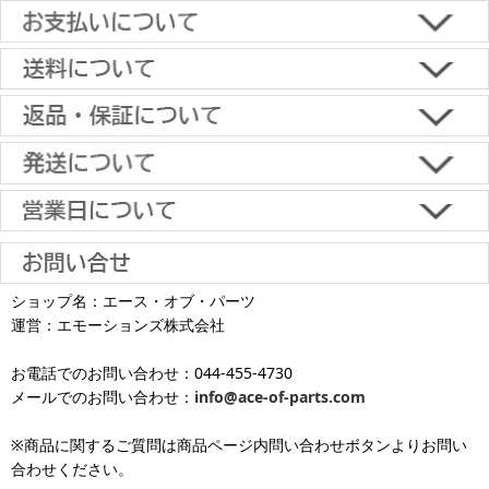
アームタイプ（上下左右角度調節）中型（およそ26-50
型）
アームタイプ（上下左右角度調節）大型（およそ50-65
■下記よりお選びいただけます。
型）
クレジットカード決済、代金引換、楽天ペイ、郵便振替、銀行振
込、スコア後払い、コンビニ決済、PayPayオンライン決済
アームタイプ（上下左右角度調節）超大型（およそ65型以
【返品・キャンセルについて】
上）
原則として返品は受け付けておりません。
金具に関しては、条件を満たしている場合は返品をお受けいたしま
上下角度調節 小型(およそ12-26インチ)
土日祝日も当日出荷いたします
す。
※一部適用外の地域や商品がありますのでご了承ください。
【初期不良・保証について】
上下角度調節 中型(およそ26-50インチ)
※お届け先が異なる場合は別途お届け先分の送料がかかります。
商品到着後1週間以内であれば、初期不良の受け付けを行います。
土 日 祝日
も
■お届けについて
返品対応の詳細、各種保証については
インフォメーション
のページ
上下角度調節 大型(およそ50-65インチ)
ショップ名：エース・オブ・パーツ
沖縄へのお届け
は、送料とは別に地域料金が発生します。サイズに
お届け日のご指定がない場合は、最短出荷・最短到着で発送いたし
をご覧ください。
運営：エモーションズ株式会社
より金額が異なるので、詳しい料金については
沖縄送料表一覧
にて
発送しています
ます。
上下角度調節 超大型(およそ65インチ以上)
ご確認ください。価格に関して事前にご了承いただいてからの発送
お電話でのお問い合わせ：044-455-4730
となります（当日・土日祝日出荷不可）
平日は15時・土曜は11時・日曜祝日は10時までのご注文で当日出荷
固定タイプ 小型(およそ12-26インチ)
※出荷休業日を除く
メールでのお問い合わせ：
info@ace-of-parts.com
が可能です。
※電話・メールのお問い合わせ返信は行
各種手数料はお客様のご負担となります。
っておりません
土曜は11時・日曜祝日は10時までのご注文でクレジットカード決
固定タイプ 中型(およそ26-50インチ)
※商品に関するご質問は商品ページ内問い合わせボタンよりお問い
※銀行振り込み・郵便振替・コンビニ決済・PayPayオンライン決済
済・代引決済のみ当日出荷が可能です。
合わせください。
の場合、ご入金確認後の発送となります。
※クレジットカード・代引き決済以外のお支払方法を選択されてい
固定タイプ 大型(およそ50-65インチ)