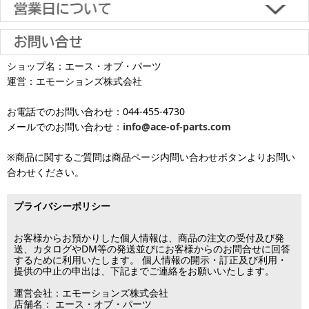
土日祝日も当日出荷いたします
す。
※一部適用外の地域や商品がありますのでご了承ください。
【初期不良・保証について】
※お届け先が異なる場合は別途お届け先分の送料がかかります。
商品到着後1週間以内であれば、初期不良の受け付けを行います。
土 日 祝日
も
■お届けについて
返品対応の詳細、各種保証については
インフォメーション
のページ
ショップ名：エース・オブ・パーツ
沖縄へのお届け
は、送料とは別に地域料金が発生します。サイズに
お届け日のご指定がない場合は、最短出荷・最短到着で発送いたし
をご覧ください。
運営：エモーションズ株式会社
より金額が異なるので、詳しい料金については
沖縄送料表一覧
にて
発送しています
ます。
ご確認ください。価格に関して事前にご了承いただいてからの発送
お電話でのお問い合わせ：044-455-4730
となります（当日・土日祝日出荷不可）
平日は15時・土曜は11時・日曜祝日は10時までのご注文で当日出荷
※出荷休業日を除く
メールでのお問い合わせ：
info@ace-of-parts.com
が可能です。
※電話・メールのお問い合わせ返信は行
各種手数料はお客様のご負担となります。
っておりません
土曜は11時・日曜祝日は10時までのご注文でクレジットカード決
※商品に関するご質問は商品ページ内問い合わせボタンよりお問い
※銀行振り込み・郵便振替・コンビニ決済・PayPayオンライン決済
済・代引決済のみ当日出荷が可能です。
合わせください。
の場合、ご入金確認後の発送となります。
※クレジットカード・代引き決済以外のお支払方法を選択されてい
■出荷休業日
る場合は翌営業日以降の対応となります。
プライバシーポリシー
※メーカー発注品は除きます。
12月31日～1月3日
この日は出荷業務を行いませんので予めご了承下さい。
お客様からお預かりした個人情報は、商品の注文の受付及び発
送、カタログやDM等の発送並びにお客様からのお問合せに回答
するために利用いたします。 個人情報の開示・訂正及び利用・
■営業日
提供の中止の申出は、下記までご連絡をお願いいたします。
運営会社：エモーションズ株式会社
営業時間：09:30～17:30
店舗名： エース・オブ・パーツ