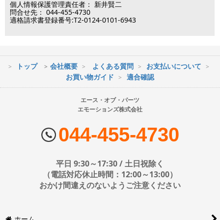
（電話対応休止時間：12:00～13:00）
個人情報保護管理責任者： 新井賢二
問合せ先： 044-455-4730
土日祝日は出荷業務のみ行います。
適格請求書登録番号:T2-0124-0101-6943
土日祝日は電話・メールのお問い合わせ返信は
行っておりません。
トップ
会社概要
よくある質問
お支払いについて
※最短到着をご希望の場合、時間指定不可の地域があります。
お買い物ガイド
適合確認
※配送業者の状況により荷物に遅延が生じる場合もございますので
ご了承ください。
エース・オブ・パーツ
エモーションズ株式会社
■配送会社
ヤマト運輸・佐川急便・日本郵便・西濃運輸を使用しております。
044-455-4730
配送会社はお選びいただけません。
■日時・時間指定について
平日 9:30～17:30 / 土日祝除く
時間指定は下記の通りです。
（電話対応休止時間：12:00～13:00）
おかけ間違えのないようご注意ください
※運送会社の都合上ご要望にお応えできないケースもございます。
ホーム
日時指定は4日後以降の指定となります。それ以前の日時指定をご希