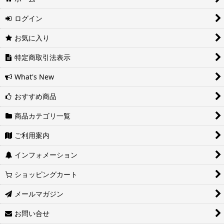
望の場合は備考欄に記入をお願いします。
ログイン
■地域ごとの最短配達日時について
地域ごとの最短配達日(配達時間)については、以下をご確認くださ
お気に入り
い。
ヤマト運輸サービスレベル一覧表(PDF)
特定商取引法表示
西濃運輸サービスレベル一覧表(PDF)
What's New
おすすめ商品
商品カテゴリ一覧
ご利用案内
インフォメーション
ショッピングカート
メールマガジン
お問い合せ