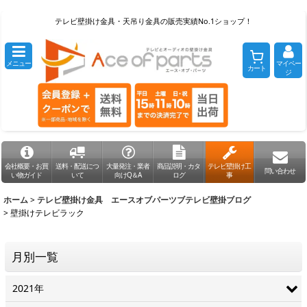
テレビ壁掛け金具・天吊り金具の販売実績No.1ショップ！
メニュー
マイペー
カート
ジ
会社概要・お買
送料・配送につ
大量発注・業者
商品説明・カタ
テレビ壁掛け工
問い合わせ
い物ガイド
いて
向けQ＆A
ログ
事
ホーム
>
テレビ壁掛け金具 エースオブパーツブテレビ壁掛ブログ
>
壁掛けテレビラック
月別一覧
2021年