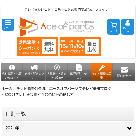
テレビ壁掛け金具・天吊り金具の販売実績No.1ショップ！
メニュー
マイペー
カート
ジ
会社概要・お買
送料・配送につ
大量発注・業者
商品説明・カタ
テレビ壁掛け工
問い合わせ
い物ガイド
いて
向けQ＆A
ログ
事
ホーム
>
テレビ壁掛け金具 エースオブパーツブテレビ壁掛ブログ
>
壁掛けテレビを設置する際の間柱の探し方
月別一覧
2021年