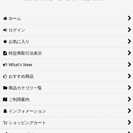
※運送会社の都合上ご要望にお応えできないケースもございます。
ホーム
日時指定は4日後以降の指定となります。それ以前の日時指定をご希
望の場合は備考欄に記入をお願いします。
ログイン
■地域ごとの最短配達日時について
地域ごとの最短配達日(配達時間)については、以下をご確認くださ
お気に入り
い。
ヤマト運輸サービスレベル一覧表(PDF)
特定商取引法表示
西濃運輸サービスレベル一覧表(PDF)
What's New
おすすめ商品
商品カテゴリ一覧
ご利用案内
インフォメーション
ショッピングカート