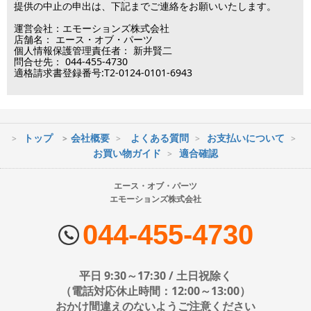
■営業日
提供の中止の申出は、下記までご連絡をお願いいたします。
運営会社：エモーションズ株式会社
営業時間：09:30～17:30
店舗名： エース・オブ・パーツ
（電話対応休止時間：12:00～13:00）
個人情報保護管理責任者： 新井賢二
問合せ先： 044-455-4730
土日祝日は出荷業務のみ行います。
適格請求書登録番号:T2-0124-0101-6943
土日祝日は電話・メールのお問い合わせ返信は
行っておりません。
トップ
会社概要
よくある質問
お支払いについて
※最短到着をご希望の場合、時間指定不可の地域があります。
お買い物ガイド
適合確認
※配送業者の状況により荷物に遅延が生じる場合もございますので
ご了承ください。
エース・オブ・パーツ
エモーションズ株式会社
■配送会社
ヤマト運輸・佐川急便・日本郵便・西濃運輸を使用しております。
044-455-4730
配送会社はお選びいただけません。
■日時・時間指定について
平日 9:30～17:30 / 土日祝除く
時間指定は下記の通りです。
（電話対応休止時間：12:00～13:00）
おかけ間違えのないようご注意ください