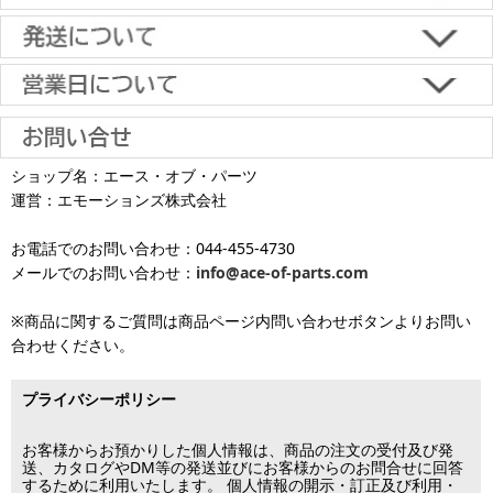
【返品・キャンセルについて】
原則として返品は受け付けておりません。
金具に関しては、条件を満たしている場合は返品をお受けいたしま
土日祝日も当日出荷いたします
す。
※一部適用外の地域や商品がありますのでご了承ください。
【初期不良・保証について】
※お届け先が異なる場合は別途お届け先分の送料がかかります。
商品到着後1週間以内であれば、初期不良の受け付けを行います。
土 日 祝日
も
■お届けについて
返品対応の詳細、各種保証については
インフォメーション
のページ
ショップ名：エース・オブ・パーツ
沖縄へのお届け
は、送料とは別に地域料金が発生します。サイズに
お届け日のご指定がない場合は、最短出荷・最短到着で発送いたし
をご覧ください。
運営：エモーションズ株式会社
より金額が異なるので、詳しい料金については
沖縄送料表一覧
にて
発送しています
ます。
ご確認ください。価格に関して事前にご了承いただいてからの発送
お電話でのお問い合わせ：044-455-4730
となります（当日・土日祝日出荷不可）
平日は15時・土曜は11時・日曜祝日は10時までのご注文で当日出荷
※出荷休業日を除く
メールでのお問い合わせ：
info@ace-of-parts.com
が可能です。
※電話・メールのお問い合わせ返信は行
各種手数料はお客様のご負担となります。
っておりません
土曜は11時・日曜祝日は10時までのご注文でクレジットカード決
※商品に関するご質問は商品ページ内問い合わせボタンよりお問い
※銀行振り込み・郵便振替・コンビニ決済・PayPayオンライン決済
済・代引決済のみ当日出荷が可能です。
合わせください。
の場合、ご入金確認後の発送となります。
※クレジットカード・代引き決済以外のお支払方法を選択されてい
■出荷休業日
る場合は翌営業日以降の対応となります。
プライバシーポリシー
※メーカー発注品は除きます。
12月31日～1月3日
この日は出荷業務を行いませんので予めご了承下さい。
お客様からお預かりした個人情報は、商品の注文の受付及び発
送、カタログやDM等の発送並びにお客様からのお問合せに回答
するために利用いたします。 個人情報の開示・訂正及び利用・